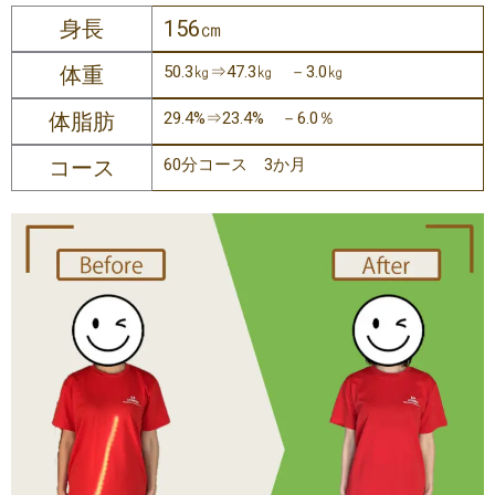
身長
156㎝
体重
50.3㎏⇒47.3㎏ －3.0㎏
体脂肪
29.4%⇒23.4% －6.0％
コース
60分コース 3か月