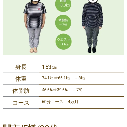
身長
153㎝
体重
74.1㎏⇒66.1㎏ －8㎏
体脂肪
46.6%⇒39.6% －7％
コース
60分コース 4カ月