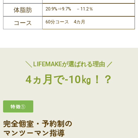
体脂肪
20.9%⇒9.7% －11.2％
コース
60分コース 4カ月
╲ LIFEMAKEが選ばれる理由 ／
4ヵ月で-10㎏！？
特徴①
完全個室・予約制の
マンツーマン指導