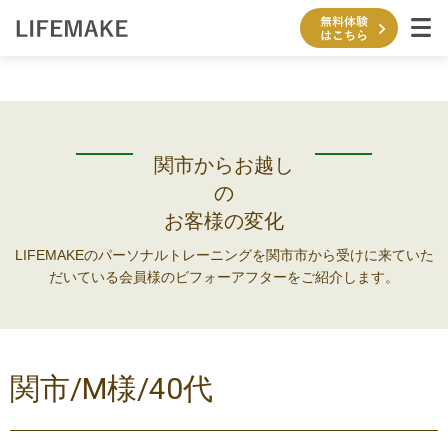
内
容
を
ス
キ
ッ
プ
関市からお越し
の
お客様の変化
LIFEMAKEのパーソナルトレーニングを関市市から受けに来ていた
だいている会員様のビフォーアフターをご紹介します。
関市/M様/40代