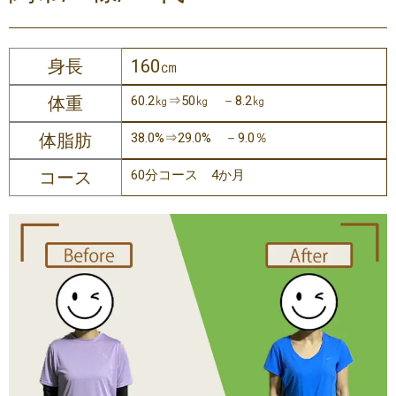
身長
160㎝
体重
60.2㎏⇒50㎏ －8.2㎏
体脂肪
38.0%⇒29.0% －9.0％
コース
60分コース 4か月