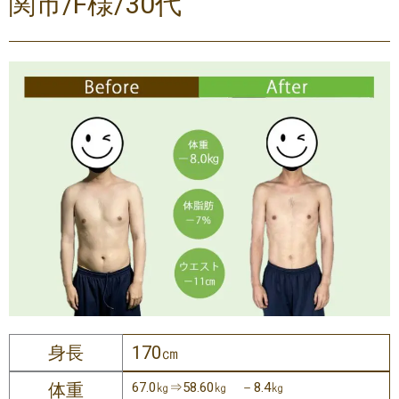
関市/F様/30代
身長
170㎝
体重
67.0㎏⇒58.60㎏ －8.4㎏