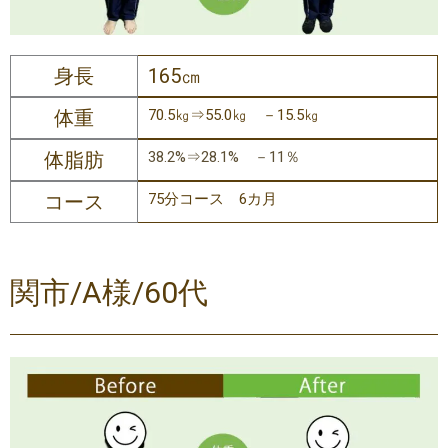
身長
165㎝
体重
70.5㎏⇒55.0㎏ －15.5㎏
体脂肪
38.2%⇒28.1% －11％
コース
75分コース 6カ月
関市/A様/60代