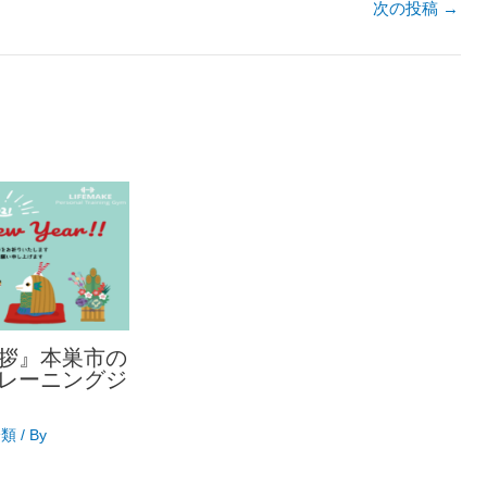
次の投稿
→
拶』本巣市の
レーニングジ
分類
/ By