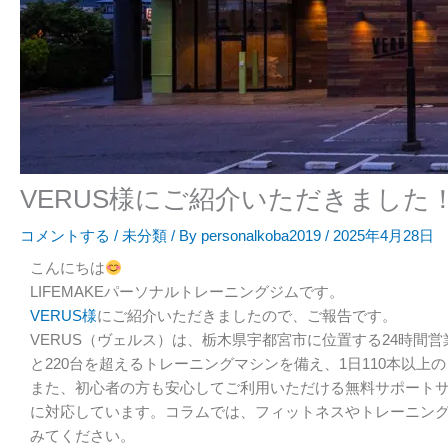
VERUS様にご紹介いただきました
コメントする
/
未分類
/ By
personalkoba2019
/
2025年4月28日
こんにちは
LIFEMAKEパーソナルトレーニングジムです。
VERUS様
にご紹介いただきましたので、ご報告です。
VERUS（ヴェルス）は、栃木県宇都宮市に位置する24時間営
と220台を超えるトレーニングマシンを備え、1日110本以
また、初心者の方も安心してご利用いただける無料サポート
に対応しています。コラムでは、フィットネスやトレーニン
みてください。