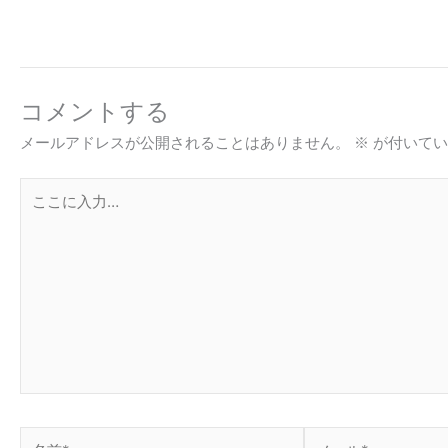
コメントする
メールアドレスが公開されることはありません。
※
が付いてい
こ
こ
に
入
力…
名
メ