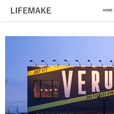
内
容
HOME
を
ス
キ
ッ
プ