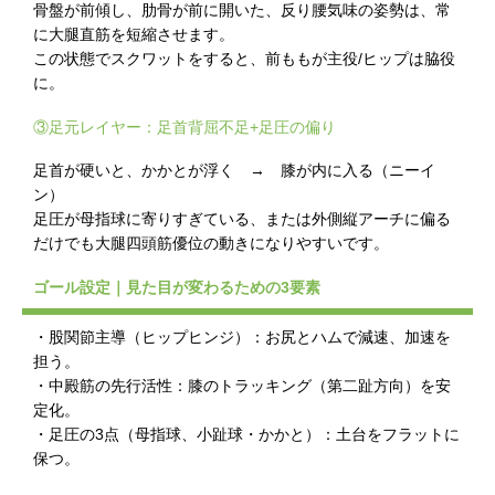
骨盤が前傾し、肋骨が前に開いた、反り腰気味の姿勢は、常
に大腿直筋を短縮させます。
この状態でスクワットをすると、前ももが主役/ヒップは脇役
に。
③足元レイヤー：足首背屈不足+足圧の偏り
足首が硬いと、かかとが浮く → 膝が内に入る（ニーイ
ン）
足圧が母指球に寄りすぎている、または外側縦アーチに偏る
だけでも大腿四頭筋優位の動きになりやすいです。
ゴール設定｜見た目が変わるための3要素
・股関節主導（ヒップヒンジ）：お尻とハムで減速、加速を
担う。
・中殿筋の先行活性：膝のトラッキング（第二趾方向）を安
定化。
・足圧の3点（母指球、小趾球・かかと）：土台をフラットに
保つ。