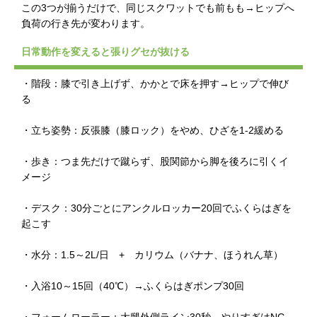
この3つが揃うだけで、同じスクワットでも前もも→ヒップへ
負荷の行き先が変わります。
日常動作を変えると張りグセが抜ける
・階段：膝で引き上げず、かかとで床を押す→ヒップで伸び
る
・立ち姿勢：反張膝（膝ロック）をやめ、ひざを1-2緩める
・歩き：つま先だけで蹴らず、股関節から脚を後ろに引くイ
メージ
・デスク：30分ごとにアンクルロッカー20回でふくらはぎを
起こす
・水分：1.5～2L/日 + カリウム（バナナ、ほうれん草）
・入浴10～15回（40℃）→ふくらはぎポンプ30回