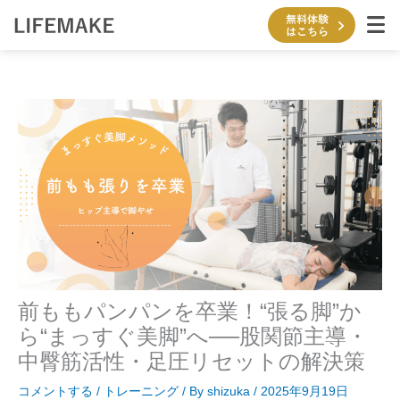
内
容
を
ス
キ
ッ
プ
前ももパンパンを卒業！“張る脚”か
ら“まっすぐ美脚”へ──股関節主導・
中臀筋活性・足圧リセットの解決策
コメントする
/
トレーニング
/ By
shizuka
/
2025年9月19日