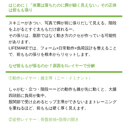
はじめに｜「体重は落ちたのに脚が細く見えない」その正体
は前もも張り
スキニーがきつい、写真で脚が前に張りだして見える。階段
を上がるとすぐ太ももだけ疲れるー。
その張りは、脂肪ではなく動き方のクセが作っている可能性
があります。
LIFEMAKEでは、フォーム×日常動作×負荷設計を整えること
で、前ももの張りを根本からリセットします。
なぜ前ももが張るのか？原因を3レイヤーで分解
①動作レイヤー：膝主導（ニー・ドミナント）
しゃがむ・立つ・階段ーーどの動作も膝が先に動くと、大腿
四頭筋に負荷が集中。
股関節で受け止めるヒップ主導ができないままトレーニング
を重ねるほど、前ももは硬く厚く見えます。
②姿勢レイヤー：骨盤前傾+肋骨の開き