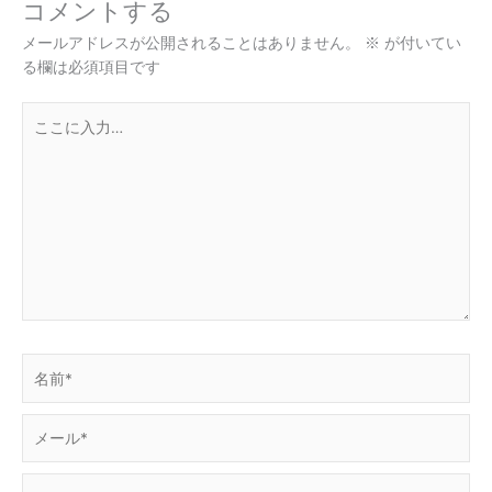
コメントする
メールアドレスが公開されることはありません。
※
が付いてい
る欄は必須項目です
こ
こ
に
入
力…
名
前
*
メ
ー
ル
サ