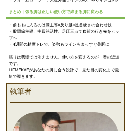
・フォームローラー：大腿外側ライン30秒、やりすぎはNG
まとめ｜張る脚は正しい使い方で締まる脚に変わる
・前ももに入るのは膝主導×反り腰×足首硬さの合わせ技
・股関節主導、中殿筋活性、足圧三点で負荷の行き先をヒッ
プへ
・4週間の精度トレで、姿勢もラインもまっすぐ美脚に
張りは我慢では消えません。使い方を変えるのが一番の近道
です。
LIFMEKAEがあなたの脚に合う設計で、見た目の変化まで最
短で導きます。
執筆者