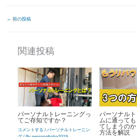
←
前の投稿
関連投稿
パーソナルトレーニングっ
パーソナルト
てご存知ですか？
ムに通っても
てしまうのか
コメントする
/
パーソナルトレーニン
方法を解説
グ
/ By
personalkoba2019