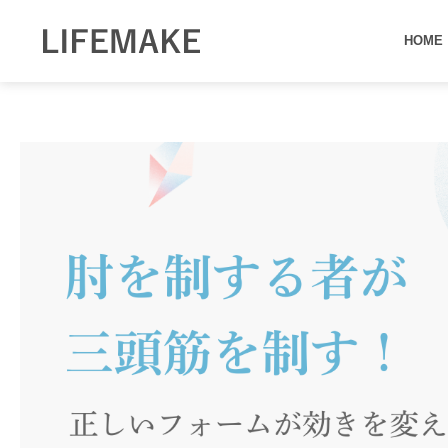
内
容
HOME
を
ス
キ
ッ
プ