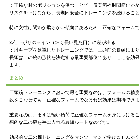
：正確な肘のポジションを保つことで、肩関節や肘関節にか
リスクを下げながら、長期間安全にトレーニングを続けるこ
特に女性は関節が柔らかい傾向にあるため、正確なフォーム
3.仕上がりのライン（細く長い見た目）に差が出る
：肘キープを意識したトレーニングでは、三頭筋の長頭によ
長頭は二の腕の形状を決定する最重要部位であり、ここを効
ます。
まとめ
三頭筋トレーニングにおいて最も重要なのは、フォームの精
数をこなせても、正確なフォームでなければ効果は期待でき
重要なのは、まずは軽い負荷で正確なフォームを身につける
想的な二の腕を手に入れる最短ルートなのです。
効果的な二の腕トレーニングをマンツーマンで学びませんか