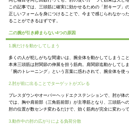
この記事では、三頭筋に確実に効かせるための「肘キープ」
正しいフォームを身につけることで、今まで感じられなかっ
ることができるはずです。
二の腕が引き締まらない4つの原因
1.腕だけを動かしてしまう
多くの人が犯しがちな間違いは、腕全体を動かしてしまうこ
本来三頭筋は肘関節の伸展を担う筋肉。肩関節迄動かしてし
「腕のトレーニング」という言葉に惑わされて、腕全体を使
2.肘が前に出ることでターゲットがズレる
プレスダウンやオーバーヘッドエクステンションで、肘が体
では、胸や肩前部（三角筋前部）が主導筋となり、三頭筋へ
肘の位置が数センチ変わるだけで、効く筋肉が完全に変わっ
3.動作中の肘の広がりによる負荷分散