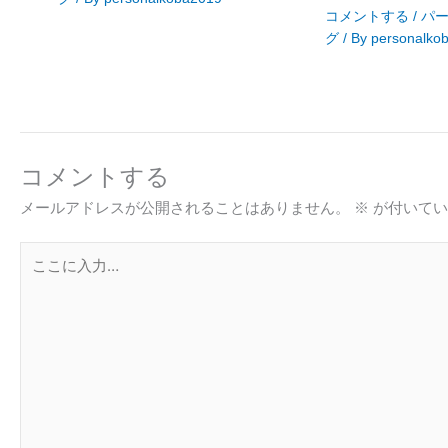
コメントする
/
パ
グ
/ By
personalko
コメントする
メールアドレスが公開されることはありません。
※
が付いてい
こ
こ
に
入
力…