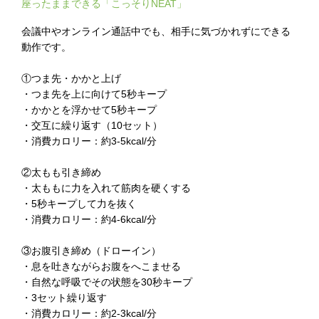
座ったままできる「こっそりNEAT」
会議中やオンライン通話中でも、相手に気づかれずにできる
動作です。
①つま先・かかと上げ
・つま先を上に向けて5秒キープ
・かかとを浮かせて5秒キープ
・交互に繰り返す（10セット）
・消費カロリー：約3-5kcal/分
②太もも引き締め
・太ももに力を入れて筋肉を硬くする
・5秒キープして力を抜く
・消費カロリー：約4-6kcal/分
③お腹引き締め（ドローイン）
・息を吐きながらお腹をへこませる
・自然な呼吸でその状態を30秒キープ
・3セット繰り返す
・消費カロリー：約2-3kcal/分