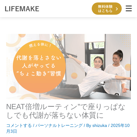
内
容
を
ス
キ
ッ
プ
NEAT倍増ルーティン”で座りっぱな
しでも代謝が落ちない体質に
コメントする
/
パーソナルトレーニング
/ By
shizuka
/
2025年10
月3日