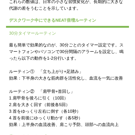
これらの数値は、日常の小さな習慣変化が、長期的に大きな
代謝の差をうむことを示しています。
デスクワーク中にできるNEAT倍増ルーティン
30分タイマールーティン
最も簡単で効果的なのが、30分ごとのタイマー設定です。ス
マートフォンやパソコンで30分間隔のアラームを設定し、鳴
ったら以下の動作を1-2分行います。
ルーティン① 「立ち上がり+足踏み」
効果：下半身の大きな筋肉群を活性化し、血流を一気に改善
ルーティン② 「肩甲骨+首回し」
1.肩甲骨を後ろに引く（10回）
2.肩を大きく回す（前後各5回）
3.首をゆっくり左右に倒す（各10秒）
4.首を前後にゆっくり動かす（各5秒）
効果：上半身の血流改善、肩こり予防、頭部への血流向上