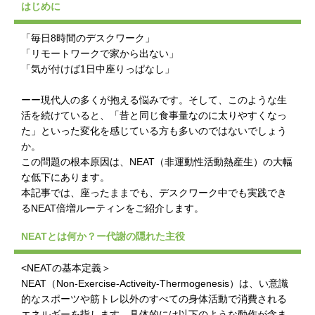
はじめに
「毎日8時間のデスクワーク」
「リモートワークで家から出ない」
「気が付けば1日中座りっぱなし」
ーー現代人の多くが抱える悩みです。そして、このような生
活を続けていると、「昔と同じ食事量なのに太りやすくなっ
た」といった変化を感じている方も多いのではないでしょう
か。
この問題の根本原因は、NEAT（非運動性活動熱産生）の大幅
な低下にあります。
本記事では、座ったままでも、デスクワーク中でも実践でき
るNEAT倍増ルーティンをご紹介します。
NEATとは何か？ー代謝の隠れた主役
<NEATの基本定義＞
NEAT（Non-Exercise-Activeity-Thermogenesis）は、い意識
的なスポーツや筋トレ以外のすべての身体活動で消費される
エネルギーを指します。具体的には以下のような動作が含ま