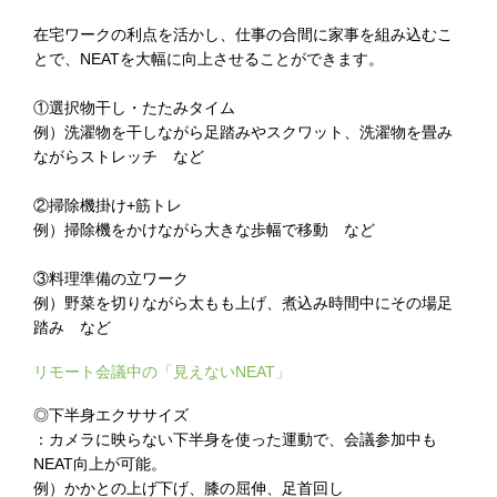
在宅ワークの利点を活かし、仕事の合間に家事を組み込むこ
とで、NEATを大幅に向上させることができます。
①選択物干し・たたみタイム
例）洗濯物を干しながら足踏みやスクワット、洗濯物を畳み
ながらストレッチ など
②掃除機掛け+筋トレ
例）掃除機をかけながら大きな歩幅で移動 など
③料理準備の立ワーク
例）野菜を切りながら太もも上げ、煮込み時間中にその場足
踏み など
リモート会議中の「見えないNEAT」
◎下半身エクササイズ
：カメラに映らない下半身を使った運動で、会議参加中も
NEAT向上が可能。
例）かかとの上げ下げ、膝の屈伸、足首回し