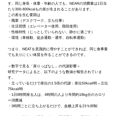
す。同じ身長・体重・年齢の人でも、NEARの消費量は1日当
たり300-800kcalもの差が生まれることがあります。
この差を生む要因は
・職業（デスクワーク、立ち仕事）
・生活習慣（エレベーター使用、階段使用）
・性格特性（じっとしていられない、静かに過ごす）
・環境（車移動、徒歩通勤・通学、自転車通勤）
つまり、NEATを意識的に増やすことができれば、同じ食事量
でも太りにくい体質を作ることができるのです。
＜数字で見る「座りっぱなし」の代謝影響
＞
研究データによると、以下のような数値が報告されていま
す。
・立っているだけで座位の1.5倍の代謝：座位50kcal/時→立位
75kcal/時
・1日8時間座る人は、4時間の人より年間約18kg分のカロリ
ー消費減
・3時間ごとに立ち上がるだけで、血糖上昇を23％抑制