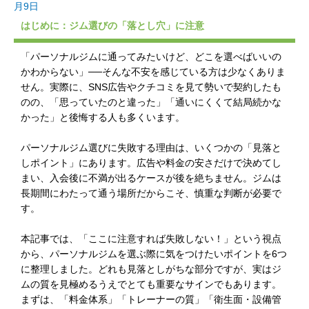
月9日
はじめに：ジム選びの「落とし穴」に注意
「パーソナルジムに通ってみたいけど、どこを選べばいいの
かわからない」──そんな不安を感じている方は少なくありま
せん。実際に、SNS広告やクチコミを見て勢いで契約したも
のの、「思っていたのと違った」「通いにくくて結局続かな
かった」と後悔する人も多くいます。
パーソナルジム選びに失敗する理由は、いくつかの「見落と
しポイント」にあります。広告や料金の安さだけで決めてし
まい、入会後に不満が出るケースが後を絶ちません。ジムは
長期間にわたって通う場所だからこそ、慎重な判断が必要で
す。
本記事では、「ここに注意すれば失敗しない！」という視点
から、パーソナルジムを選ぶ際に気をつけたいポイントを6つ
に整理しました。どれも見落としがちな部分ですが、実はジ
ムの質を見極めるうえでとても重要なサインでもあります。
まずは、「料金体系」「トレーナーの質」「衛生面・設備管