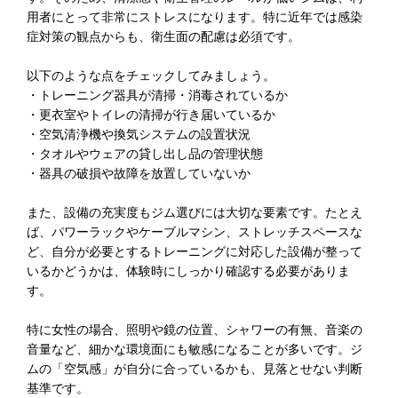
用者にとって非常にストレスになります。特に近年では感染
症対策の観点からも、衛生面の配慮は必須です。
以下のような点をチェックしてみましょう。
・トレーニング器具が清掃・消毒されているか
・更衣室やトイレの清掃が行き届いているか
・空気清浄機や換気システムの設置状況
・タオルやウェアの貸し出し品の管理状態
・器具の破損や故障を放置していないか
また、設備の充実度もジム選びには大切な要素です。たとえ
ば、パワーラックやケーブルマシン、ストレッチスペースな
ど、自分が必要とするトレーニングに対応した設備が整って
いるかどうかは、体験時にしっかり確認する必要がありま
す。
特に女性の場合、照明や鏡の位置、シャワーの有無、音楽の
音量など、細かな環境面にも敏感になることが多いです。ジ
ムの「空気感」が自分に合っているかも、見落とせない判断
基準です。