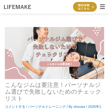
内
容
を
ス
キ
ッ
プ
こんなジムは要注意！パーソナルジ
ム選びで失敗しないためのチェック
リスト
コメントする
/
パーソナルトレーニング
/ By
shizuka
/
2026年1