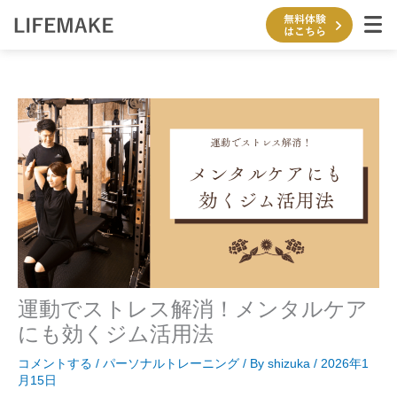
内
容
を
ス
キ
ッ
プ
運動でストレス解消！メンタルケア
にも効くジム活用法
コメントする
/
パーソナルトレーニング
/ By
shizuka
/
2026年1
月15日