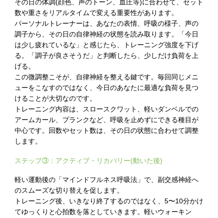
その日の体調(顔色、声のトーン、血圧等)に合わせて、セット
数や重さをリアルタイムで変える重要性があります。
パーソナルトレーナーは、あなたの表情、呼吸の様子、声の
調子から、その日の自律神経の状態を読み取ります。「今日
は少し疲れているな」と感じたら、トレーニング強度を下げ
る。「調子が良さそうだ」と判断したら、少しだけ負荷を上
げる。
この微調整こそが、自律神経を整える鍵です。毎回同じメニ
ューをこなすのではなく、今日のあなたに最適な負荷を見つ
けることが大切なのです。
トレーニング内容は、スロースクワット、軽いダンベルでの
アームカール、プランクなど、呼吸を止めずにできる種目が
中心です。回数やセット数は、その日の状態に合わせて調整
します。
ステップ③：アクティブ・リカバリー(動いた後)
軽い運動後の「マインドフルネス呼吸法」で、副交感神経へ
のスムーズな切り替えを促します。
トレーニング後、いきなり終了するのではなく、5〜10分かけ
てゆっくりと心拍数を落としていきます。軽いウォーキン