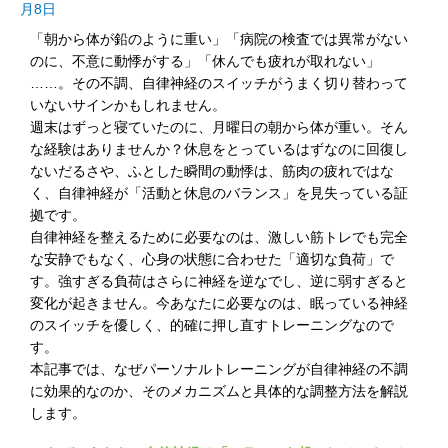
月8日
「朝から体が鉛のように重い」「病院の検査では異常がない
のに、不意に動悸がする」「休んでも疲れが取れない」
……。その不調、自律神経のスイッチがうまく切り替わって
いないサインかもしれません。
週末はずっと寝ていたのに、月曜日の朝から体が重い。そん
な経験はありませんか？休息をとっているはずなのに回復し
ないだるさや、ふとした瞬間の動悸は、筋肉の疲れではな
く、自律神経が「活動と休息のバランス」を見失っている証
拠です。
自律神経を整えるために必要なのは、激しい筋トレでも完全
な安静でもなく、心身の状態に合わせた「適切な負荷」で
す。強すぎる負荷はさらに神経を逆なでし、逆に弱すぎると
変化が起きません。今あなたに必要なのは、眠っている神経
のスイッチを優しく、的確に押し直すトレーニングなので
す。
本記事では、なぜパーソナルトレーニングが自律神経の不調
に効果的なのか、そのメカニズムと具体的な調整方法を解説
します。