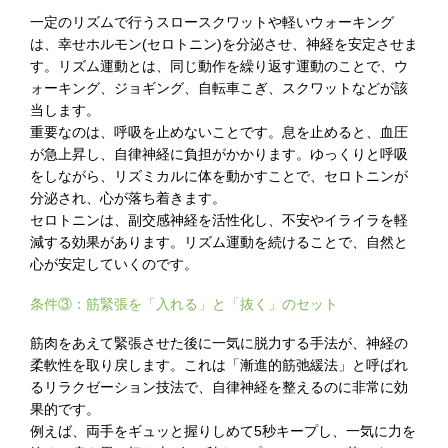
一定のリズムで行うスロースクワットや軽いウォーキング
は、幸せホルモン(セロトニン)を分泌させ、神経を安定させま
す。リズム運動とは、同じ動作を繰り返す運動のことで、ウ
ォーキング、ジョギング、自転車こぎ、スクワットなどが該
当します。
重要なのは、呼吸を止めないことです。息を止めると、血圧
が急上昇し、自律神経に負担がかかります。ゆっくりと呼吸
をしながら、リズミカルに体を動かすことで、セロトニンが
分泌され、心が落ち着きます。
セロトニンは、副交感神経を活性化し、不安やイライラを軽
減する効果があります。リズム運動を続けることで、自然と
心が安定していくのです。
条件③：筋緊張を「入れる」と「抜く」のセット
筋肉をあえて緊張させた後に一気に脱力する手法が、神経の
柔軟性を取り戻します。これは「漸進的筋弛緩法」と呼ばれ
るリラクゼーション技法で、自律神経を整えるのに非常に効
果的です。
例えば、両手をギュッと握りしめて5秒キープし、一気に力を