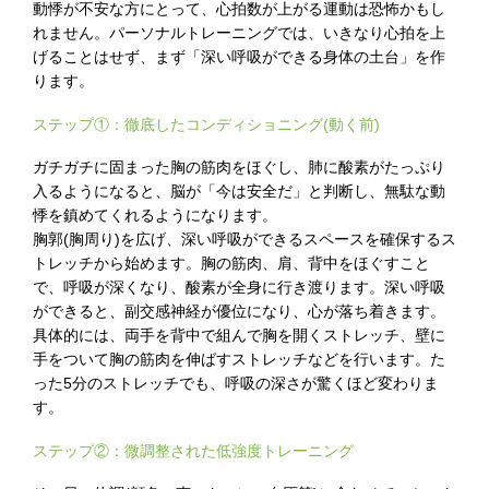
動悸が不安な方にとって、心拍数が上がる運動は恐怖かもし
れません。パーソナルトレーニングでは、いきなり心拍を上
げることはせず、まず「深い呼吸ができる身体の土台」を作
ります。
ステップ①：徹底したコンディショニング(動く前)
ガチガチに固まった胸の筋肉をほぐし、肺に酸素がたっぷり
入るようになると、脳が「今は安全だ」と判断し、無駄な動
悸を鎮めてくれるようになります。
胸郭(胸周り)を広げ、深い呼吸ができるスペースを確保するス
トレッチから始めます。胸の筋肉、肩、背中をほぐすこと
で、呼吸が深くなり、酸素が全身に行き渡ります。深い呼吸
ができると、副交感神経が優位になり、心が落ち着きます。
具体的には、両手を背中で組んで胸を開くストレッチ、壁に
手をついて胸の筋肉を伸ばすストレッチなどを行います。た
った5分のストレッチでも、呼吸の深さが驚くほど変わりま
す。
ステップ②：微調整された低強度トレーニング