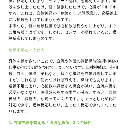
剰に反応してしまう「センサーの乱れ」を抱えています。階
段を少し上っただけ、軽く緊張しただけで、心臓がドキドキ
する。これは、自律神経が「危険だ!」と誤認識し、必要以上
に心拍数を上げてしまうからです。
本来なら、軽い運動程度では心拍数は穏やかに上がり、すぐ
に落ち着くはずです。しかし、センサーが壊れていると、過
剰反応してしまうのです。
運動不足という要因
身体を動かさないことで、血流や体温の調節機能(自律神経の
仕事)がサボり癖をつけてしまっています。自律神経は、心拍
数、血圧、体温、消化など、様々な機能を自動調整していま
すが、これらは「使わなければ衰える」機能でもあります。
運動不足により、心拍数を調整する機会が減り、血流を促す
必要がなくなり、体温調節をする場面が減る。すると、自律
神経の「調整力」が鈍っていくのです。ちょっとした変化に
対応できず、過剰反応したり、まったく反応できなくなった
りします。
2. 自律神経を整える「適切な負荷」3つの条件