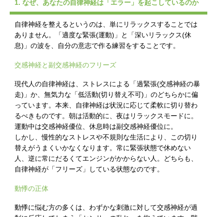
1. なぜ、あなたの自律神経は「エラー」を起こしているのか
自律神経を整えるというのは、単にリラックスすることでは
ありません。「適度な緊張(運動)」と「深いリラックス(休
息)」の波を、自分の意志で作る練習をすることです。
交感神経と副交感神経のフリーズ
現代人の自律神経は、ストレスによる「過緊張(交感神経の暴
走)」か、無気力な「低活動(切り替え不可)」のどちらかに偏
っています。本来、自律神経は状況に応じて柔軟に切り替わ
るべきものです。朝は活動的に、夜はリラックスモードに。
運動中は交感神経優位、休息時は副交感神経優位に。
しかし、慢性的なストレスや不規則な生活により、この切り
替えがうまくいかなくなります。常に緊張状態で休めない
人、逆に常にだるくてエンジンがかからない人。どちらも、
自律神経が「フリーズ」している状態なのです。
動悸の正体
動悸に悩む方の多くは、わずかな刺激に対して交感神経が過