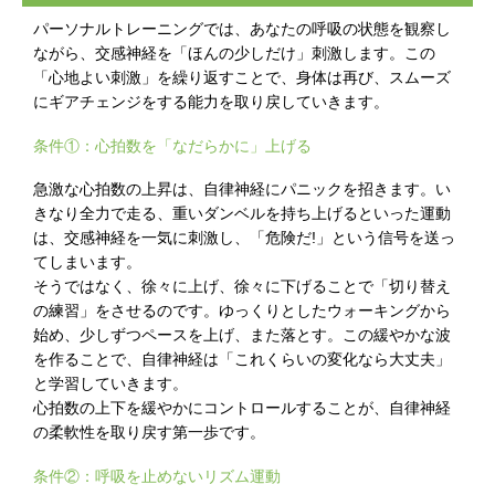
パーソナルトレーニングでは、あなたの呼吸の状態を観察し
ながら、交感神経を「ほんの少しだけ」刺激します。この
「心地よい刺激」を繰り返すことで、身体は再び、スムーズ
にギアチェンジをする能力を取り戻していきます。
条件①：心拍数を「なだらかに」上げる
急激な心拍数の上昇は、自律神経にパニックを招きます。い
きなり全力で走る、重いダンベルを持ち上げるといった運動
は、交感神経を一気に刺激し、「危険だ!」という信号を送っ
てしまいます。
そうではなく、徐々に上げ、徐々に下げることで「切り替え
の練習」をさせるのです。ゆっくりとしたウォーキングから
始め、少しずつペースを上げ、また落とす。この緩やかな波
を作ることで、自律神経は「これくらいの変化なら大丈夫」
と学習していきます。
心拍数の上下を緩やかにコントロールすることが、自律神経
の柔軟性を取り戻す第一歩です。
条件②：呼吸を止めないリズム運動