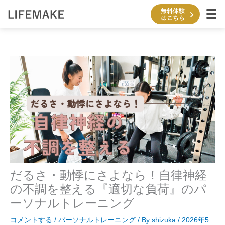
内
容
を
ス
キ
ッ
プ
だるさ・動悸にさよなら！自律神経
の不調を整える『適切な負荷』のパ
ーソナルトレーニング
コメントする
/
パーソナルトレーニング
/ By
shizuka
/
2026年5