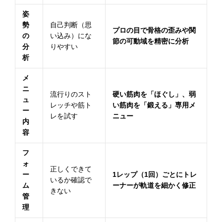
姿
勢
自己判断（思
プロの目で骨格の歪みや関
の
い込み）にな
節の可動域を精密に分析
分
りやすい
析
メ
ニ
流行りのスト
硬い筋肉を「ほぐし」、弱
ュ
レッチや筋ト
い筋肉を「鍛える」専用メ
ー
レを試す
ニュー
内
容
フ
ォ
正しくできて
ー
1レップ（1回）ごとにトレ
いるか確認で
ム
ーナーが軌道を細かく修正
きない
管
理