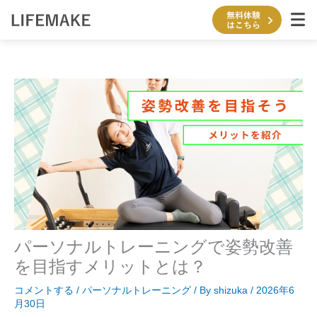
内
容
を
ス
キ
ッ
プ
パーソナルトレーニングで姿勢改善
を目指すメリットとは？
コメントする
/
パーソナルトレーニング
/ By
shizuka
/
2026年6
月30日