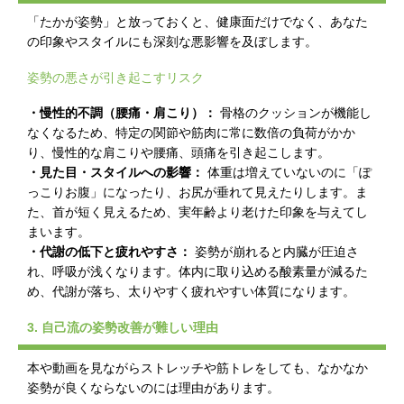
「たかが姿勢」と放っておくと、健康面だけでなく、あなた
の印象やスタイルにも深刻な悪影響を及ぼします。
姿勢の悪さが引き起こすリスク
・慢性的不調（腰痛・肩こり）：
骨格のクッションが機能し
なくなるため、特定の関節や筋肉に常に数倍の負荷がかか
り、慢性的な肩こりや腰痛、頭痛を引き起こします。
・見た目・スタイルへの影響：
体重は増えていないのに「ぽ
っこりお腹」になったり、お尻が垂れて見えたりします。ま
た、首が短く見えるため、実年齢より老けた印象を与えてし
まいます。
・代謝の低下と疲れやすさ：
姿勢が崩れると内臓が圧迫さ
れ、呼吸が浅くなります。体内に取り込める酸素量が減るた
め、代謝が落ち、太りやすく疲れやすい体質になります。
3. 自己流の姿勢改善が難しい理由
本や動画を見ながらストレッチや筋トレをしても、なかなか
姿勢が良くならないのには理由があります。