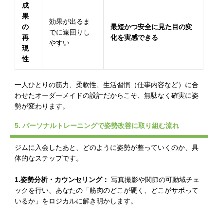
成
果
効果が出るま
の
最短かつ安全に見た目の変
でに遠回りし
再
化を実感できる
やすい
現
性
一人ひとりの筋力、柔軟性、生活習慣（仕事内容など）に合
わせたオーダーメイドの設計だからこそ、無駄なく確実に姿
勢が変わります。
5. パーソナルトレーニングで姿勢改善に取り組む流れ
ジムに入会したあと、どのように姿勢が整っていくのか、具
体的なステップです。
1.姿勢分析・カウンセリング：
写真撮影や関節の可動域チェ
ックを行い、あなたの「筋肉のどこが硬く、どこがサボって
いるか」をロジカルに解き明かします。