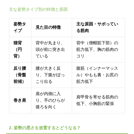
主な姿勢タイプ別の特徴と原因
姿勢タ
主な原因・サボってい
見た目の特徴
イプ
る筋肉
猫背
背中が丸まり、
背中（僧帽筋下部）の
（円
頭が前に突き出
筋力低下、胸の筋肉の
背）
ている
コリ
反り腰
腰が大きく反
腹筋（インナーマッス
（骨盤
り、下腹がぽっ
ル）やもも裏・お尻の
前傾）
こり出る
筋力低下
肩が内側に入
肩甲骨を寄せる筋肉の
巻き肩
り、手のひらが
低下、小胸筋の緊張
後ろを向く
2. 姿勢の悪さを放置するとどうなる？