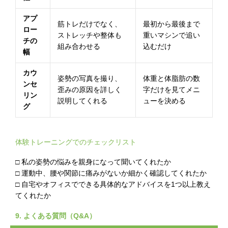
アプ
筋トレだけでなく、
最初から最後まで
ロー
ストレッチや整体も
重いマシンで追い
チの
組み合わせる
込むだけ
幅
カウ
姿勢の写真を撮り、
体重と体脂肪の数
ンセ
歪みの原因を詳しく
字だけを見てメニ
リン
説明してくれる
ューを決める
グ
体験トレーニングでのチェックリスト
□ 私の姿勢の悩みを親身になって聞いてくれたか
□ 運動中、腰や関節に痛みがないか細かく確認してくれたか
□ 自宅やオフィスでできる具体的なアドバイスを1つ以上教え
てくれたか
9. よくある質問（Q&A）