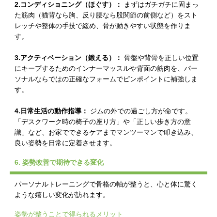
2.コンディショニング（ほぐす）：
まずはガチガチに固まっ
た筋肉（猫背なら胸、反り腰なら股関節の前側など）をスト
レッチや整体の手技で緩め、骨が動きやすい状態を作りま
す。
3.アクティベーション（鍛える）：
骨盤や背骨を正しい位置
にキープするためのインナーマッスルや背面の筋肉を、パー
ソナルならではの正確なフォームでピンポイントに補強しま
す。
4.日常生活の動作指導：
ジムの外での過ごし方が命です。
「デスクワーク時の椅子の座り方」や「正しい歩き方の意
識」など、お家でできるケアまでマンツーマンで叩き込み、
良い姿勢を日常に定着させます。
6. 姿勢改善で期待できる変化
パーソナルトレーニングで骨格の軸が整うと、心と体に驚く
ような嬉しい変化が訪れます。
姿勢が整うことで得られるメリット