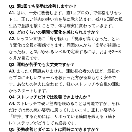
Q1. 週1回でも姿勢は改善しますか？
A1.
はい、十分に改善します。週1回プロの手で骨格をリセッ
トし、正しい筋肉の使い方を脳に覚え込ませ、残り6日間の私
生活で意識を繋ぐことで、体は確実に変わっていきます。
Q2. どのくらいの期間で変化を感じられますか？
A2.
レッスン直後に「肩が軽い」「視線が高くなった」とい
う変化は全員が実感できます。周囲の人から「姿勢が綺麗に
なったね」と気づかれるレベルで定着するには、およそ2〜3
ヶ月が目安です。
Q3. 運動が苦手でも大丈夫ですか？
A3.
まったく問題ありません。運動初心者の方ほど、最初か
らプロに正しいフォームを教わった方が怪我もなく安全で
す。あなたの体力に合わせて、軽いストレッチや自重の運動
からスタートします。
Q4. ストレッチだけでは改善できませんか？
A4.
ストレッチで硬い筋肉を緩めることは可能ですが、それ
だけでは元の悪い姿勢に戻ってしまいます。正しい姿勢を
「維持」するためには、サボっている筋肉を鍛える（筋ト
レ）ステップがどうしても必要です。
Q5. 姿勢改善とダイエットは同時にできますか？