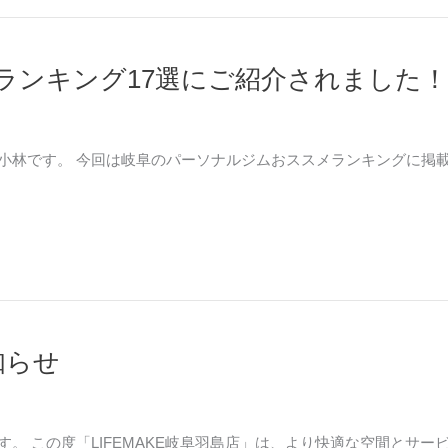
ランキング17選にご紹介されました！
ムの小林です。 今回は岐阜のパーソナルジムおススメランキングに掲
知らせ
です。 この度「LIFEMAKE岐阜羽島店」は、より快適な空間と