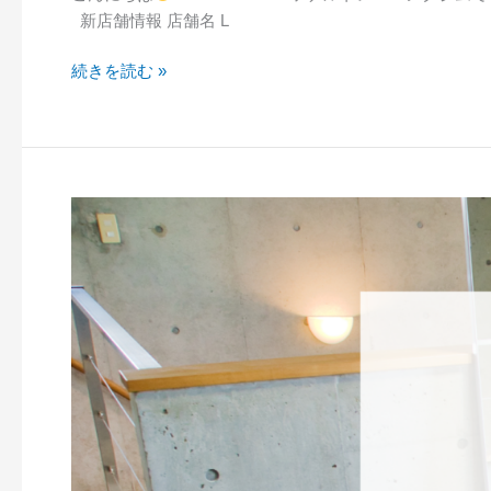
島
キ
新店舗情報 店舗名 L
店
ン
移
グ
続きを読む »
転
17
の
選
お
に
知
ご
ら
紹
【ご
せ
介
報
さ
告】
れ
石
ま
川
し
ト
た！
レ
ー
ナ
ー
が