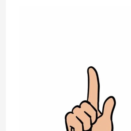
パ
ー
ソ
ナ
ル
ジ
ム
WAPLE
様
に
ご
紹
介
い
た
だ
き
ま