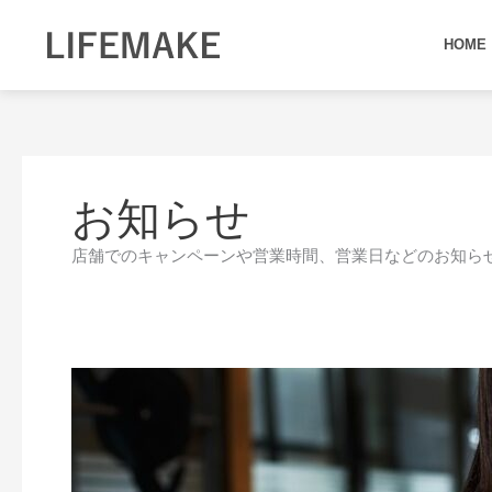
内
容
HOME
を
ス
キ
ッ
プ
お知らせ
店舗でのキャンペーンや営業時間、営業日などのお知ら
パ
ー
ソ
ナ
ル