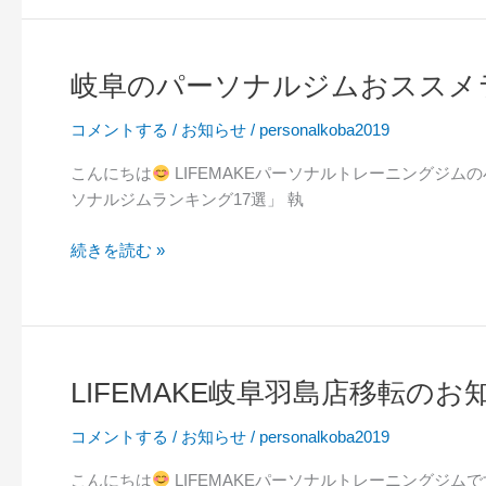
岐阜のパーソナルジムおススメ
岐
阜
コメントする
/
お知らせ
/
personalkoba2019
の
パ
こんにちは
LIFEMAKEパーソナルトレーニングジ
ー
ソナルジムランキング17選」 執
ソ
ナ
続きを読む »
ル
ジ
ム
お
ス
LIFEMAKE岐阜羽島店移転のお
LIFEMAKE
ス
岐
メ
コメントする
/
お知らせ
/
personalkoba2019
阜
ラ
羽
ン
こんにちは
LIFEMAKEパーソナルトレーニングジム