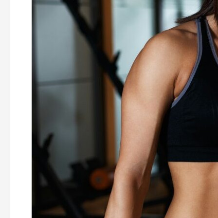
ジ
ム
BASIS
様
に
ご
掲
載
い
た
だ
き
ま
し
た！