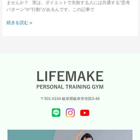
ませんか？ 実は、ダイエットで失敗する人には共通する”思考
る
パターン”や”行動”があるんです。この記事で
た
め
続きを読む »
に
知
っ
て
お
き
た
い
落
と
し
〒501-0104 岐阜県岐阜市寺田3-46
穴