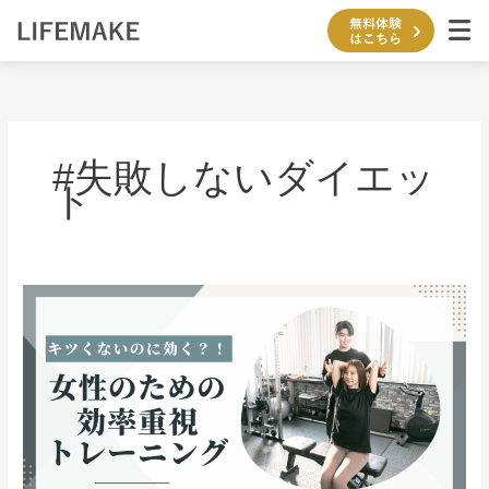
内
容
を
ス
キ
ッ
プ
#失敗しないダイエッ
ト
キ
ツ
く
な
い
の
に
効
く？