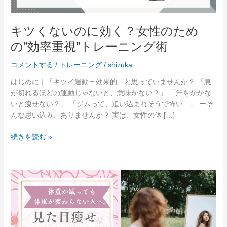
女
性
キツくないのに効く？女性のため
の
の”効率重視”トレーニング術
た
め
コメントする
/
トレーニング
/
shizuka
の”効
率
はじめに｜「キツイ運動＝効果的」と思っていませんか？ 「息
重
が切れるほどの運動じゃないと、意味がない？」 「汗をかかな
視”ト
いと痩せない？」 「ジムって、追い込まれそうで怖い…」 ーそ
レ
んな思い込み、ありませんか？ 実は、女性の体 […]
ー
ニ
続きを読む »
ン
グ
術
体
重
は
減
っ