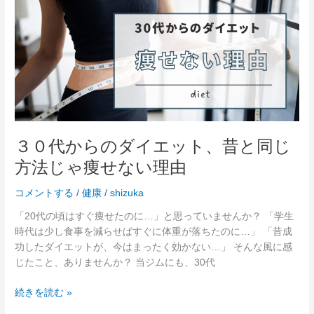
代
は？
か
ら
の
ダ
イ
エ
ッ
ト、
３０代からのダイエット、昔と同じ
昔
方法じゃ痩せない理由
と
同
コメントする
/
健康
/
shizuka
じ
方
「20代の頃はすぐ痩せたのに…」と思っていませんか？ 「学生
法
時代は少し食事を減らせばすぐに体重が落ちたのに…」 「昔成
じ
功したダイエットが、今はまったく効かない…」 そんな風に感
ゃ
じたこと、ありませんか？ 当ジムにも、30代
痩
せ
続きを読む »
な