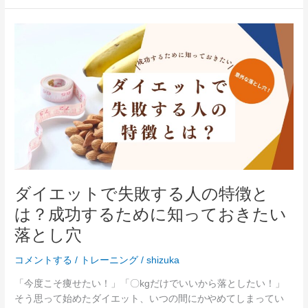
い
理
ダ
由
イ
エ
ッ
ト
で
失
敗
す
る
人
ダイエットで失敗する人の特徴と
の
は？成功するために知っておきたい
特
徴
落とし穴
と
は？
コメントする
/
トレーニング
/
shizuka
成
「今度こそ痩せたい！」「〇kgだけでいいから落としたい！」
功
そう思って始めたダイエット、いつの間にかやめてしまってい
す