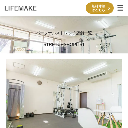
内
容
を
ス
キ
パーソナルストレッチ店舗一覧
ッ
プ
STRETCHSHOPLIST