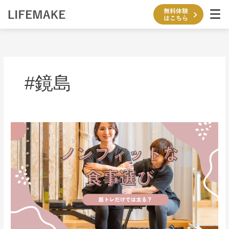
内
容
を
ス
キ
ッ
プ
#鏡島
筋
ト
レ
だ
け
で
は
老
け
る?