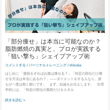
効
は
率
本
よ
当
く
に
筋
可
肉
能
を
な
育
「部分痩せ」は本当に可能なのか？
の
て
脂肪燃焼の真実と、プロが実践する
か？
る
脂
「狙い撃ち」シェイプアップ術
「休
肪
養
燃
コメントする
/
パーソナルトレーニング
/
shizuka
の
焼
科
はじめに 「腹筋をすればお腹は痩せる？」「特定の部位だけ痩
の
学」
せる方法は本当にあるの？」——ダイエットをする人なら、誰
真
もが一度は抱く願いです。 まず、結論をお伝えします。 生理
実
学的には、「特定の部位の脂肪だけをエネル
と、
プ
続きを読む »
ロ
が