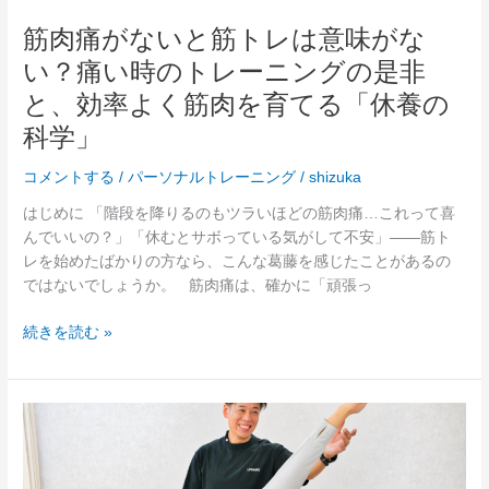
シ
は
ョ
筋肉痛がないと筋トレは意味がな
意
ナ
い？痛い時のトレーニングの是非
味
ル
が
と、効率よく筋肉を育てる「休養の
ト
な
レ
科学」
い？
ー
痛
ニ
コメントする
/
パーソナルトレーニング
/
shizuka
い
ン
時
はじめに 「階段を降りるのもツラいほどの筋肉痛…これって喜
グ
の
んでいいの？」「休むとサボっている気がして不安」——筋ト
の
ト
レを始めたばかりの方なら、こんな葛藤を感じたことがあるの
教
レ
ではないでしょうか。 筋肉痛は、確かに「頑張っ
科
ー
書
ニ
続きを読む »
ン
グ
の
「部
是
分
非
痩
と、
せ」