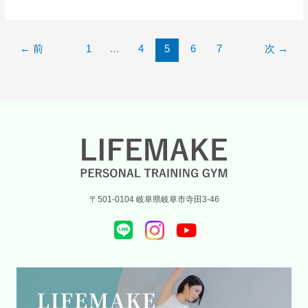
日
の
代
←
前
1
…
4
5
6
7
次
→
謝
ス
イ
ッ
チ
を
入
れ
る
最
〒501-0104 岐阜県岐阜市寺田3-46
強
の
食
事
法