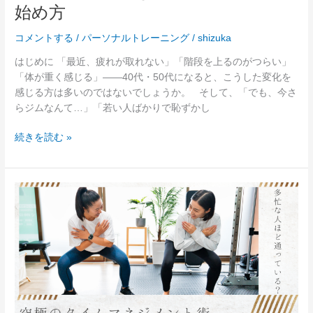
始め方
的
遅
根
く
コメントする
/
パーソナルトレーニング
/
shizuka
拠
な
い！
はじめに 「最近、疲れが取れない」「階段を上るのがつらい」
「人
「体が重く感じる」——40代・50代になると、こうした変化を
生
感じる方は多いのではないでしょうか。 そして、「でも、今さ
の
らジムなんて…」「若い人ばかりで恥ずかし
後
半
続きを読む »
戦」
を
劇
【多
的
忙
に
な
変
人
え
ほ
る
ど
驚
通
き
っ
の
て