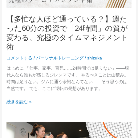
健
い
康
る？】
メ
【多忙な人ほど通っている？】週た
週
リ
った60分の投資で「24時間」の質が
た
ッ
っ
変わる、究極のタイムマネジメント
ト
た
と
術
60
始
分
め
コメントする
/
パーソナルトレーニング
/
shizuka
の
方
投
はじめに 「仕事、家事、育児……24時間では足りない」——現
資
代人なら誰もが感じるジレンマです。 やるべきことは山積み。
で
時間は足りない。ジムに通う余裕なんてない——そう思うのは
「24
当然です。 でも、ここに逆転の発想があります。
時
間」
続きを読む »
の
質
が
「朝
変
ご
わ