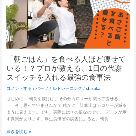
は
る、
ん」
究
を
極
食
の
べ
タ
る
イ
人
ム
ほ
マ
ど
ネ
「朝ごはん」を食べる人ほど痩せて
痩
ジ
いる！？プロが教える、1日の代謝
せ
メ
て
スイッチを入れる最強の食事法
ン
い
ト
る！？
コメントする
/
パーソナルトレーニング
/
shizuka
術
プ
はじめに 「朝食を抜けば、その分カロリーが減って痩せる」
ロ
——そう思っていませんか？ 確かに、計算上はカロリーが減る
が
ように見えます。でも、実際にはその逆なのです。 データが示
教
す真実があります。厚生労働省の調査によると、朝食
え
る、
続きを読む »
1