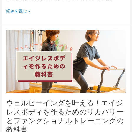
『適
続きを読む »
切
な
負
荷』
ウ
の
ェ
パ
ル
ー
ビ
ソ
ー
ナ
イ
ル
ン
ト
グ
レ
を
ー
叶
ニ
え
ウェルビーイングを叶える！エイジ
ン
る！
グ
レスボディを作るためのリカバリー
エ
イ
とファンクショナルトレーニングの
ジ
教科書
レ