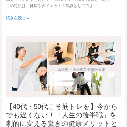
ト
この定説は、健康やダイエットの常識として広ま
を
加
続きを読む »
速
さ
せ
る
【40
「正
代・
し
50
い
代
水
こ
の
そ
飲
筋
み
ト
方」
レ
と
を】
驚
今
【40代・50代こそ筋トレを】今から
き
か
の
でも遅くない！「人生の後半戦」を
ら
科
で
劇的に変える驚きの健康メリットと
学
も