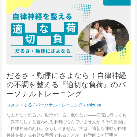
の
だ
『安
る
全
さ・
な
動
筋
悸
ト
に
レ』
さ
3
よ
つ
な
の
ら！
ル
自
だるさ・動悸にさよなら！自律神経
ー
律
ル
の不調を整える『適切な負荷』のパ
神
経
ーソナルトレーニング
の
不
コメントする
/
パーソナルトレーニング
/
shizuka
調
なんとなくだるい、動悸がする、眠れない――病院に行っても
を
「異常なし」と言われる不調に悩んでいませんか？その原因は
整
「自律神経の乱れ」かもしれません。実は、適切な運動が自律
え
神経を整える有効な手段であることが、科学的にも証明さ
る