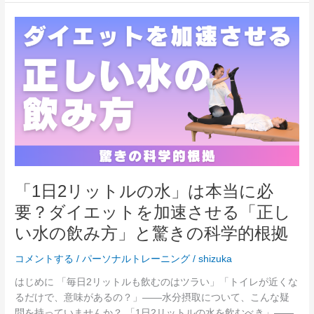
実
践
「1
す
日
る
2
「狙
リ
い
ッ
撃
ト
ち」
ル
シ
の
ェ
水」
イ
は
プ
本
「1日2リットルの水」は本当に必
ア
当
ッ
要？ダイエットを加速させる「正し
に
プ
必
い水の飲み方」と驚きの科学的根拠
術
要？
ダ
コメントする
/
パーソナルトレーニング
/
shizuka
イ
はじめに 「毎日2リットルも飲むのはツラい」「トイレが近くな
エ
るだけで、意味があるの？」——水分摂取について、こんな疑
ッ
問を持っていませんか？ 「1日2リットルの水を飲むべき」——