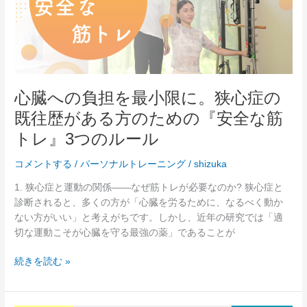
フ
担
ェ
を
ッ
最
ト
小
な
限
食
に。
心臓への負担を最小限に。狭心症の
事
狭
選
既往歴がある方のための『安全な筋
心
び
症
トレ』3つのルール
に
の
あ
既
コメントする
/
パーソナルトレーニング
/
shizuka
り
往
1. 狭心症と運動の関係――なぜ筋トレが必要なのか? 狭心症と
歴
診断されると、多くの方が「心臓を労るために、なるべく動か
が
ない方がいい」と考えがちです。しかし、近年の研究では「適
あ
切な運動こそが心臓を守る最強の薬」であることが
る
方
続きを読む »
の
た
め