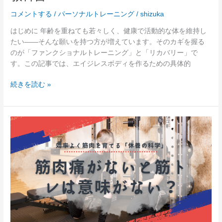
ス
コメントする
/
パーソナルトレーニング
/
shizuka
ボ
デ
はじめに 年齢を重ねても若々しく、健康で活動的な体を維持し
ィ
たい――そんな願いを持つ方が増えています。そのカギを握る
を
のが「ファンクショナルトレーニング」と「リカバリー」で
作
す。この記事では、エイジレスボディを作るための具体的
る
た
続きを読む »
め
の
リ
筋
カ
肉
バ
痛
リ
が
ー
な
と
い
フ
と
ァ
筋
ン
ト
ク
レ