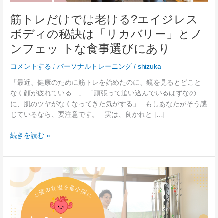
エ
筋トレだけでは老ける?エイジレス
イ
ボディの秘訣は「リカバリー」とノ
ジ
レ
ンフェッ トな食事選びにあり
ス
ボ
コメントする
/
パーソナルトレーニング
/
shizuka
デ
「最近、健康のために筋トレを始めたのに、鏡を見るとどこと
ィ
なく顔が疲れている…」 「頑張って追い込んでいるはずなの
の
に、肌のツヤがなくなってきた気がする」 もしあなたがそう感
秘
じているなら、要注意です。 実は、良かれと […]
訣
は
続きを読む »
「リ
カ
バ
リ
心
ー」
臓
と
へ
ノ
の
ン
負