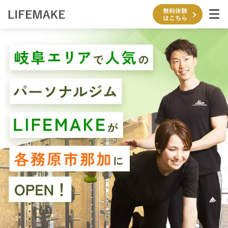
内
容
を
ス
キ
ッ
プ