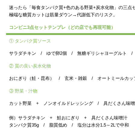
迷ったら「毎食タンパク質+色のある野菜+炭水化物」の三点
極端な糖質カットは筋量ダウン→代謝低下のリスク。
コンビニ3点セットテンプレ（どの店でも再現可能）
① タンパク質ソース
サラダチキン / ゆで卵2個 / 無糖ギリシャヨーグルト /
② 質の良い炭水化物
おにぎり（鮭・昆布） / 玄米・雑穀 / オートミールカッ
③ 野菜・汁物
カット野菜 + ノンオイルドレッシング / 具だくさん味噌
例）サラダチキン + 鮭おにぎり + 具だくさん味噌汁
タンパク質35g / 脂質低め / 塩分は水分1.5～2Lで中和