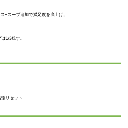
ス+スープ追加で満足度を底上げ。
は1/3残す。
で循環リセット