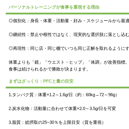
パーソナルトレーニングが食事を重視する理由
◎個別化：身長・体重・活動量・好み・スケジュールから最
◎継続性：禁止や根性ではなく、現実的な選択肢に落とし込
◎再現性：同じ店・同じ棚でいつも同じ正解を取れるように
体重よりも「鏡」「ウエスト・ヒップ」「体調」が改善指標
食事は続けられるかで勝敗が決まります。
まずはざっくり：PFCと量の目安
1.タンパク質：体重×1.2～1.6g/日（約：60kg→72～96g）
2.炭水化物：活動量に合わせて体重×2.0～3.5g/日を可変
3.脂質：総摂取の25~30％を上限目安（質を重視）