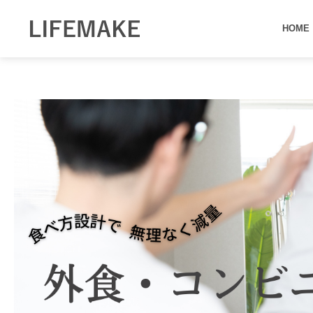
内
容
HOME
を
ス
キ
ッ
プ