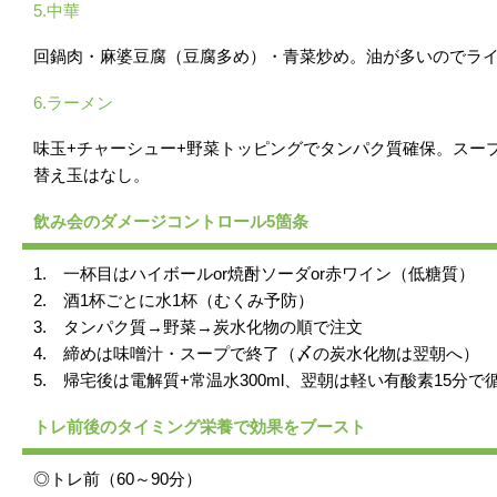
5.中華
回鍋肉・麻婆豆腐（豆腐多め）・青菜炒め。油が多いのでライ
6.ラーメン
味玉+チャーシュー+野菜トッピングでタンパク質確保。スープ
替え玉はなし。
飲み会のダメージコントロール5箇条
1. 一杯目はハイボールor焼酎ソーダor赤ワイン（低糖質）
2. 酒1杯ごとに水1杯（むくみ予防）
3. タンパク質→野菜→炭水化物の順で注文
4. 締めは味噌汁・スープで終了（〆の炭水化物は翌朝へ）
5. 帰宅後は電解質+常温水300ml、翌朝は軽い有酸素15分
トレ前後のタイミング栄養で効果をブースト
◎トレ前（60～90分）