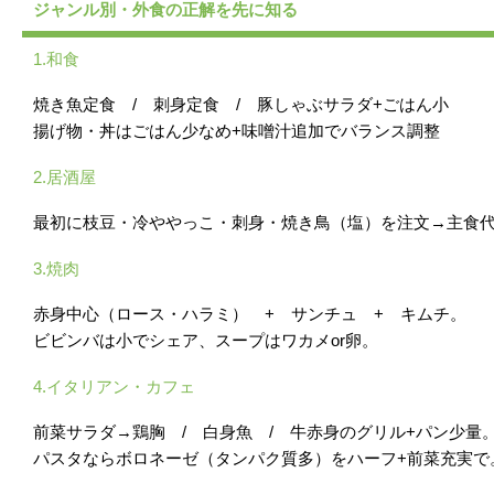
ジャンル別・外食の正解を先に知る
1.和食
焼き魚定食 / 刺身定食 / 豚しゃぶサラダ+ごはん小
揚げ物・丼はごはん少なめ+味噌汁追加でバランス調整
2.居酒屋
最初に枝豆・冷ややっこ・刺身・焼き鳥（塩）を注文→主食
3.焼肉
赤身中心（ロース・ハラミ） + サンチュ + キムチ。
ビビンバは小でシェア、スープはワカメor卵。
4.イタリアン・カフェ
前菜サラダ→鶏胸 / 白身魚 / 牛赤身のグリル+パン少量
パスタならボロネーゼ（タンパク質多）をハーフ+前菜充実で