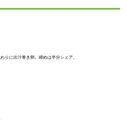
代わりに出汁巻き卵。締めは半分シェア。
。
。