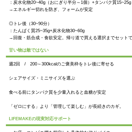
：炭水化物20~40g（おにぎり半分～1個）+タンパク質15~2
→エネルギー切れを防ぎ、フォームが安定
◎トレ後（30~90分）
：たんぱく質25~35g+炭水化物30~60g
→回復・筋合成・食欲安定。帰り道で買える選択までセット
甘い物は敵ではない
週2回 / 200～300kcalのご褒美枠をトレ後に寄せる
シェアサイズ・ミニサイズを選ぶ
食べる前にタンパク質を少量入れると血糖が安定
「ゼロにする」より「管理して楽しむ」が長続きのカギ。
LIFEMAKEの現実対応サポート