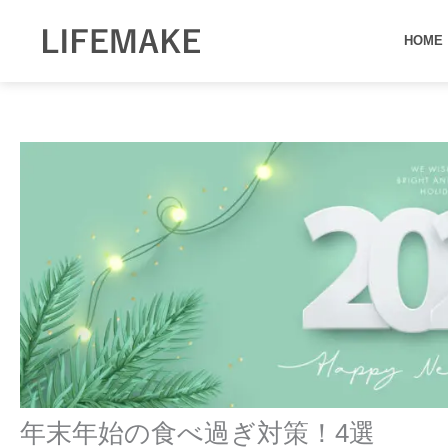
内
容
HOME
を
ス
キ
ッ
プ
年末年始の食べ過ぎ対策！4選