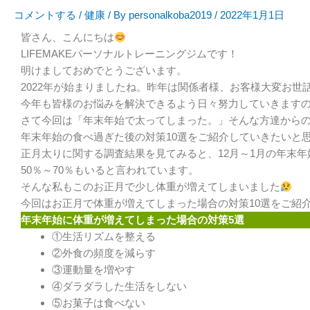
コメントする
/
健康
/ By
personalkoba2019
/
2022年1月1日
皆さん、こんにちは
LIFEMAKEパーソナルトレーニングジムです！
明けましておめでとうございます。
2022年が始まりましたね。昨年は関係者様、お客様大変お世
今年も皆様のお悩みを解決できるよう日々努力していきます
さて今回は「年末年始で太ってしまった。」そんな方達から
年末年始の食べ過ぎた後の対策10選をご紹介していきたいと
正月太りに関する調査結果を見てみると、12月～1月の年末年
50％～70％もいると言われています。
そんな私もこのお正月で少し体重が増えてしまいました
今回はお正月で体重が増えてしまった場合の対策10選をご紹
年末年始に体重が増えてしまった場合の対策5選
①生活リズムを整える
②外食の頻度を減らす
③運動量を増やす
④ダラダラした生活をしない
⑤お菓子は食べない