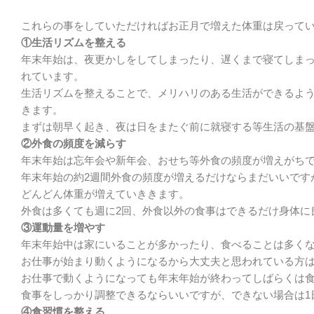
これらの事をしていただければお正月で増えた体重は戻って
①生活リズムを整える
年末年始は、夜更かしをしてしまったり、遅くまで寝てしま
れています。
生活リズムを整えることで、メリハリのある生活ができるよ
きます。
まずは朝早く起き、夜は日をまたぐ前に就寝する等生活の基
②外食の頻度を減らす
年末年始は忘年会や新年会、おせち等外食の頻度が増えがち
年末年始の約2週間外食の頻度が増えるだけならまだいいです
どんどん体重が増えていききます。
外食は多くても週に2回、外食以外の食事はできるだけ身体に
③運動量を増やす
年末年始中は家にいることが多かったり、食べることは多く
お仕事が始まり動くようになるから大丈夫と思われている方
お仕事で動くようになっても年末年始が終わってしばらくは
食事をしっかり調整できるならいいですが、できない場合は1日
④食習慣を整える