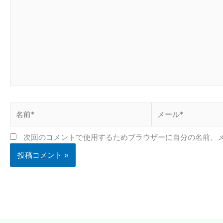
に
入
力…
名
メ
前
ー
*
ル
次回のコメントで使用するためブラウザーに自分の名前、
*