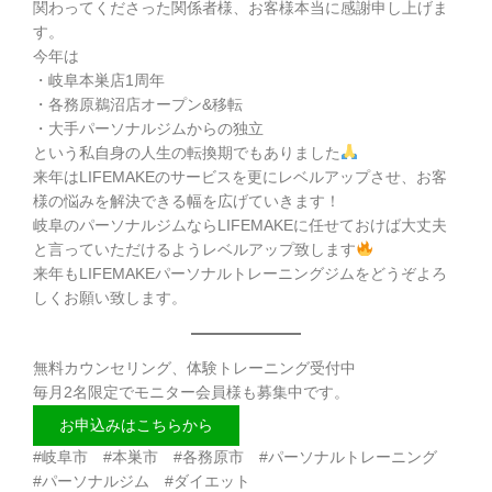
関わってくださった関係者様、お客様本当に感謝申し上げま
す。
今年は
・岐阜本巣店1周年
・各務原鵜沼店オープン&移転
・大手パーソナルジムからの独立
という私自身の人生の転換期でもありました
来年はLIFEMAKEのサービスを更にレベルアップさせ、お客
様の悩みを解決できる幅を広げていきます！
岐阜のパーソナルジムならLIFEMAKEに任せておけば大丈夫
と言っていただけるようレベルアップ致します
来年もLIFEMAKEパーソナルトレーニングジムをどうぞよろ
しくお願い致します。
無料カウンセリング、体験トレーニング受付中
毎月2名限定でモニター会員様も募集中です。
お申込みはこちらから
#岐阜市 #本巣市 #各務原市 #パーソナルトレーニング
#パーソナルジム #ダイエット