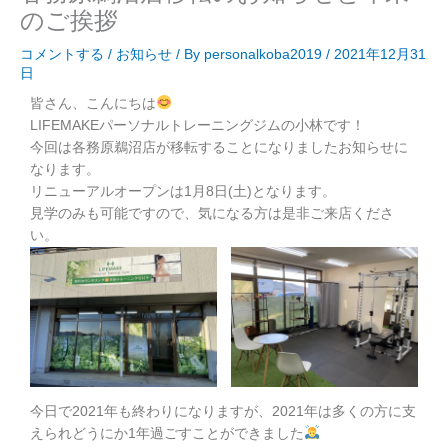
のご挨拶
コメントする
/
お知らせ
/ By
personalkoba2019
/
2021年12月31
日
皆さん、こんにちは
LIFEMAKEパーソナルトレーニングジムの小林です！
今回は各務原鵜沼店が移転することになりましたお知らせに
なります。
リニューアルオープンは1月8日(土)となります。
見学のみも可能ですので、気になる方は是非ご来店くださ
い。
今日で2021年も終わりになりますが、2021年は多くの方に支
えられどうにか1年過ごすことができました