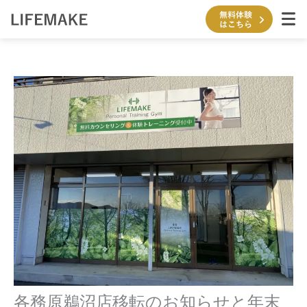
内
容
を
ス
キ
ッ
プ
各務原鵜沼店移転のお知らせと年末