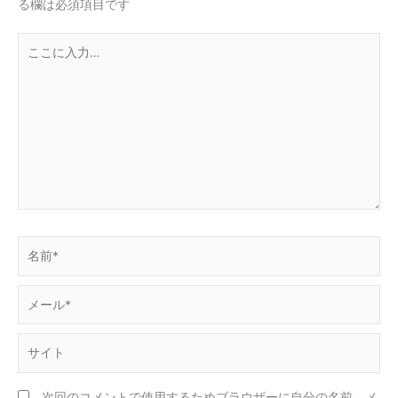
る欄は必須項目です
こ
こ
に
入
力…
名
前
*
メ
ー
ル
サ
*
イ
ト
次回のコメントで使用するためブラウザーに自分の名前、メ