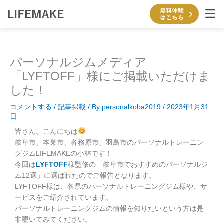
内
容
を
ス
キ
パーソナルジムメディア
ッ
プ
「LYFTOFF」様にご掲載いただけま
した！
コメントする
/
記事掲載
/ By
personalkoba2019
/
2023年1月31
日
皆さん。こんにちは
岐阜市、本巣市、各務原市、羽島市のパーソナルトレーニン
グジムLIFEMAKEの小林です！
今回は
LYFTOFF
様監修の「岐阜市でおすすめのパーソナルジ
ム12選」に選ばれたのでご報告となります。
LYFTOFF様は、各県のパーソナルトレーニングジム様や、サ
ービスをご紹介されています。
パーソナルトレーニングジムの情報を知りたいという方は是
非覗いてみてください。