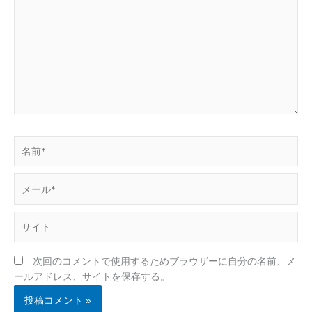
に
入
力…
名
前
*
メ
ー
ル
サ
*
イ
ト
次回のコメントで使用するためブラウザーに自分の名前、メ
ールアドレス、サイトを保存する。