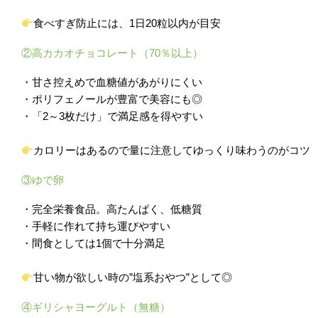
食べすぎ防止には、1日20粒以内が目安
②高カカオチョコレート（70％以上）
・甘さ控えめで血糖値があがりにくい
・ポリフェノールが豊富で美容にも◎
・「2～3枚だけ」で満足感を得やすい
カロリーはあるので量に注意してゆっくり味わうのがコツ
③ゆで卵
・完全栄養食品。高たんぱく、低糖質
・手軽に作れて持ち運びやすい
・間食としては1個で十分満足
甘い物が欲しい時の”塩系おやつ”として◎
④ギリシャヨーグルト（無糖）