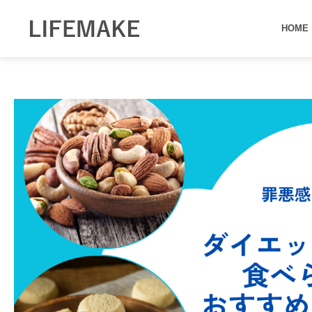
内
容
HOME
を
ス
キ
ッ
プ