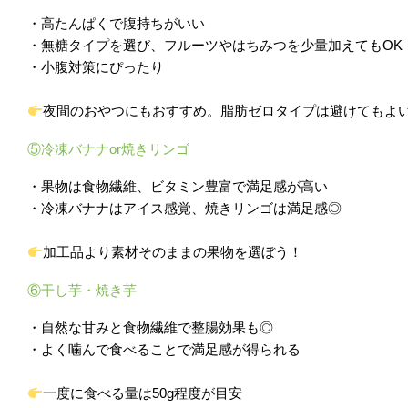
・高たんぱくで腹持ちがいい
・無糖タイプを選び、フルーツやはちみつを少量加えてもOK
・小腹対策にぴったり
夜間のおやつにもおすすめ。脂肪ゼロタイプは避けてもよ
⑤冷凍バナナor焼きリンゴ
・果物は食物繊維、ビタミン豊富で満足感が高い
・冷凍バナナはアイス感覚、焼きリンゴは満足感◎
加工品より素材そのままの果物を選ぼう！
⑥干し芋・焼き芋
・自然な甘みと食物繊維で整腸効果も◎
・よく噛んで食べることで満足感が得られる
一度に食べる量は50g程度が目安